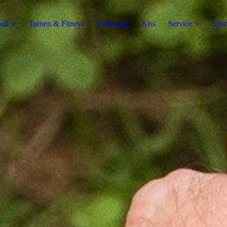
all
Turnen & Fitness
Volleyball
Kiss
Service
Spon